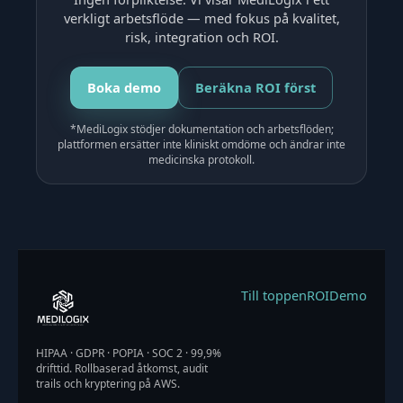
verkligt arbetsflöde — med fokus på kvalitet,
risk, integration och ROI.
Boka demo
Beräkna ROI först
*MediLogix stödjer dokumentation och arbetsflöden;
plattformen ersätter inte kliniskt omdöme och ändrar inte
medicinska protokoll.
Till toppen
ROI
Demo
HIPAA · GDPR · POPIA · SOC 2 · 99,9%
drifttid. Rollbaserad åtkomst, audit
trails och kryptering på AWS.