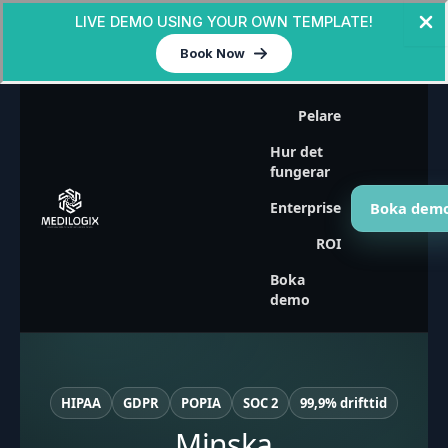
LIVE DEMO USING YOUR OWN TEMPLATE!
Book Now
Skip
Pelare
to
content
Hur det
fungerar
Boka dem
Enterprise
ROI
Boka
demo
HIPAA
GDPR
POPIA
SOC 2
99,9% drifttid
Minska