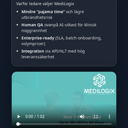
Varför ledare väljer MediLogix
Mindre “pajama time”
och lägre
utbrändhetsrisk
Human QA
ovanpå AI-utkast för klinisk
noggrannhet
Enterprise-ready
(SLA, batch-onboarding,
volympriser)
Integration
via API/HL7 med hög
leveranssäkerhet