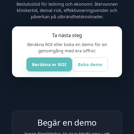
Beslutsstöd för ledning och ekonomi: återvunnen
klinikertid, denial-risk, effektiviseringsvinster och
påverkan på utbrändhetskostnader.
Ta nästa steg
Beräkna ROI eller boka en demo för en
genomgång med era siffror.
Beräkna er ROI
Boka demo
Begär en demo
Ingen förpliktelse. Vi visar MediLogix i ett