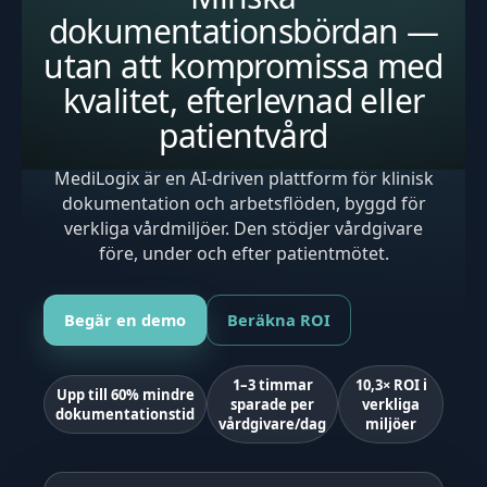
dokumentationsbördan —
utan att kompromissa med
kvalitet, efterlevnad eller
patientvård
MediLogix är en AI-driven plattform för klinisk
dokumentation och arbetsflöden, byggd för
verkliga vårdmiljöer. Den stödjer vårdgivare
före, under och efter patientmötet.
Begär en demo
Beräkna ROI
1–3 timmar
10,3× ROI i
Upp till 60% mindre
sparade per
verkliga
dokumentationstid
vårdgivare/dag
miljöer